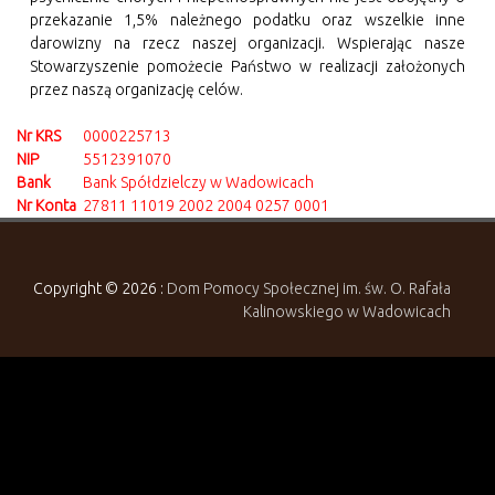
przekazanie 1,5% należnego podatku oraz wszelkie inne
darowizny na rzecz naszej organizacji. Wspierając nasze
Stowarzyszenie pomożecie Państwo w realizacji założonych
przez naszą organizację celów.
Nr KRS
0000225713
NIP
5512391070
Bank
Bank Spółdzielczy w Wadowicach
Nr Konta
27811 11019 2002 2004 0257 0001
Copyright © 2026 :
Dom Pomocy Społecznej im. św. O. Rafała
Kalinowskiego w Wadowicach