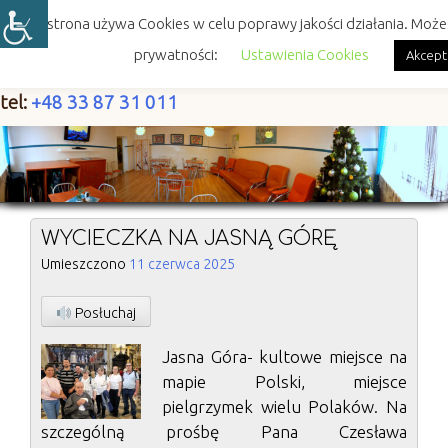
Skip
Ta strona używa Cookies w celu poprawy jakości działania. Może
to
content
prywatności:
Ustawienia Cookies
Akcept
tel:
+48 33 87 31 011
WYCIECZKA NA JASNĄ GÓRĘ
Umieszczono
11 czerwca 2025
Posłuchaj
Jasna Góra- kultowe miejsce na
mapie Polski, miejsce
pielgrzymek wielu Polaków. Na
szczególną prośbę Pana Czesława