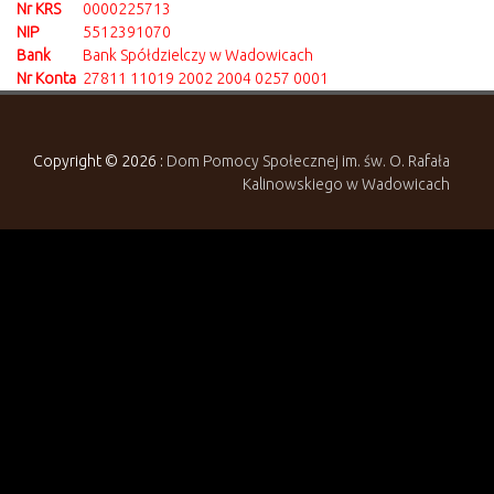
Nr KRS
0000225713
NIP
5512391070
Bank
Bank Spółdzielczy w Wadowicach
Nr Konta
27811 11019 2002 2004 0257 0001
Copyright © 2026 :
Dom Pomocy Społecznej im. św. O. Rafała
Kalinowskiego w Wadowicach