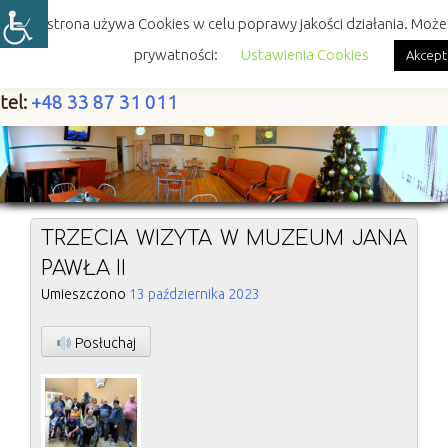
Skip
Ta strona używa Cookies w celu poprawy jakości działania. Może
to
content
prywatności:
Ustawienia Cookies
Akcept
tel:
+48 33 87 31 011
TRZECIA WIZYTA W MUZEUM JANA
PAWŁA II
Umieszczono
13 października 2023
Posłuchaj