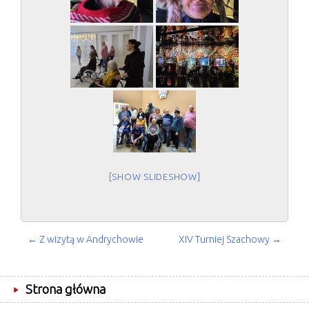
[SHOW SLIDESHOW]
POST
←
Z wizytą w Andrychowie
XIV Turniej Szachowy
→
NAVIGATION
Strona główna