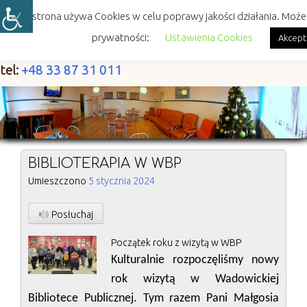
Skip
Ta strona używa Cookies w celu poprawy jakości działania. Może
to
content
prywatności:
Ustawienia Cookies
Akcept
tel:
+48 33 87 31 011
BIBLIOTERAPIA W WBP
Umieszczono
5 stycznia 2024
Posłuchaj
Początek roku z wizytą w WBP
Kulturalnie rozpoczęliśmy nowy
rok wizytą w Wadowickiej
Bibliotece Publicznej. Tym razem Pani Małgosia