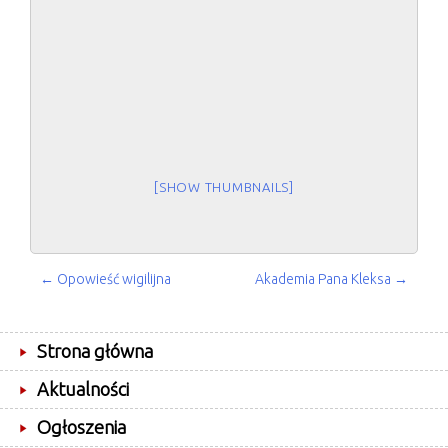
[SHOW THUMBNAILS]
POST
←
Opowieść wigilijna
Akademia Pana Kleksa
→
NAVIGATION
Strona główna
Aktualności
Ogłoszenia