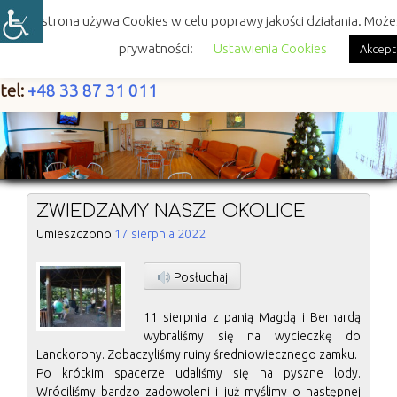
Skip
Ta strona używa Cookies w celu poprawy jakości działania. Może
to
content
prywatności:
Ustawienia Cookies
Akcept
tel:
+48 33 87 31 011
ZWIEDZAMY NASZE OKOLICE
Umieszczono
17 sierpnia 2022
Posłuchaj
11 sierpnia z panią Magdą i Bernardą
wybraliśmy się na wycieczkę do
Lanckorony. Zobaczyliśmy ruiny średniowiecznego zamku.
Po krótkim spacerze udaliśmy się na pyszne lody.
Wróciliśmy bardzo zadowoleni i już myślimy o następnej